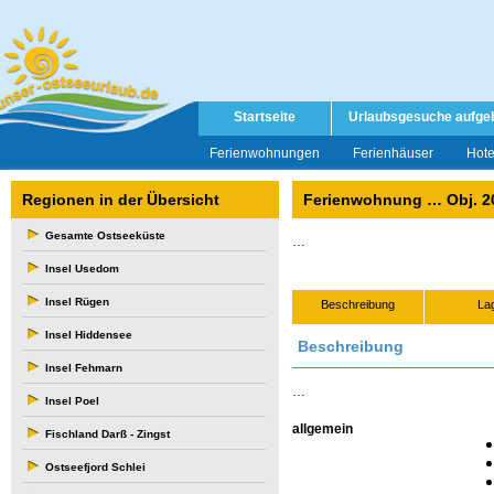
Startseite
Urlaubsgesuche aufge
Ferienwohnungen
Ferienhäuser
Hote
Regionen in der Übersicht
Ferienwohnung … Obj. 2
Gesamte Ostseeküste
…
Insel Usedom
Insel Rügen
Beschreibung
La
Insel Hiddensee
Beschreibung
Insel Fehmarn
…
Insel Poel
allgemein
Fischland Darß - Zingst
Ostseefjord Schlei