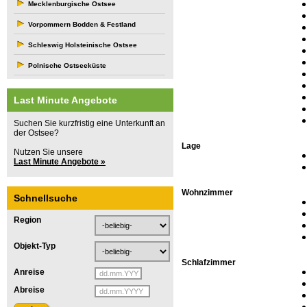
Mecklenburgische Ostsee
Vorpommern Bodden & Festland
Schleswig Holsteinische Ostsee
Polnische Ostseeküste
Last Minute Angebote
Suchen Sie kurzfristig eine Unterkunft an
der Ostsee?
Lage
Nutzen Sie unsere
Last Minute Angebote »
Wohnzimmer
Schnellsuche
Region
Objekt-Typ
Schlafzimmer
Anreise
Abreise