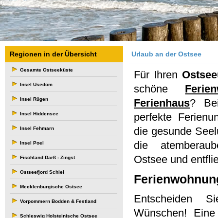
Regionen in der Übersicht
Urlaub an der Ostsee
Gesamte Ostseeküste
Für Ihren
Ostsee
Insel Usedom
schöne
Ferie
Insel Rügen
Ferienhaus
? Be
Insel Hiddensee
perfekte Ferienu
die gesunde Seel
Insel Fehmarn
die atemberau
Insel Poel
Ostsee und entfli
Fischland Darß - Zingst
Ostseefjord Schlei
Ferienwohnun
Mecklenburgische Ostsee
Entscheiden S
Vorpommern Bodden & Festland
Wünschen! Ein
Schleswig Holsteinische Ostsee