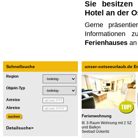
Sie besitzen
Hotel an der 
Gerne präsentie
Informationen z
Ferienhauses
an 
Schnellsuche
unser-ostseeurlaub.de 
Region
Objekt-Typ
Anreise
Abreise
Ferienwohnung
III: 3-Raum Wohnung mit 2 SZ
und Balkon
Detailsuche»
Seebad Ückeritz