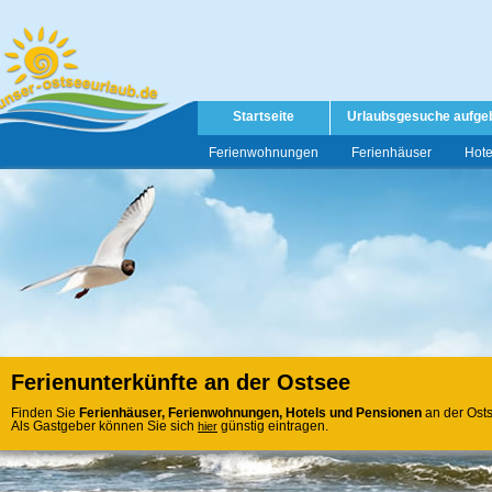
Startseite
Urlaubsgesuche aufge
Ferienwohnungen
Ferienhäuser
Hote
Ferienunterkünfte an der Ostsee
Finden Sie
Ferienhäuser, Ferienwohnungen, Hotels und Pensionen
an der Ost
Als Gastgeber können Sie sich
günstig eintragen.
hier