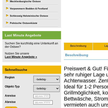
Mecklenburgische Ostsee
Vorpommern Bodden & Festland
Schleswig Holsteinische Ostsee
Polnische Ostseeküste
Last Minute Angebote
Suchen Sie kurzfristig eine Unterkunft an
Beschreibung
La
der Ostsee?
Nutzen Sie unsere
Beschreibung
Last Minute Angebote »
Preiswert & Gut! 
Schnellsuche
sehr ruhiger Lage
Region
Achterwasser.
Zent
Ideal für
1-2 Perso
Objekt-Typ
Grillmöglichkeit, 
Anreise
Bettwäsche, Strom
Abreise
vermieten auch un