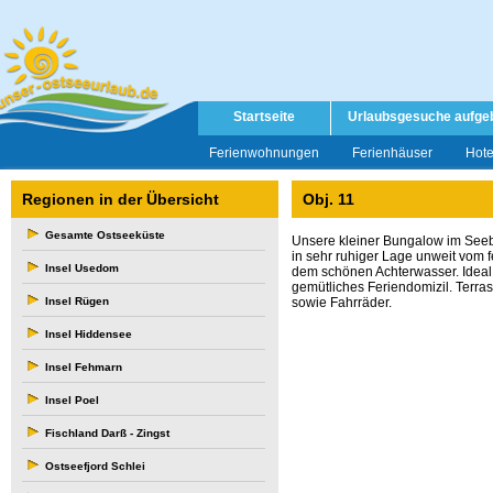
Startseite
Urlaubsgesuche aufge
Ferienwohnungen
Ferienhäuser
Hote
Regionen in der Übersicht
Obj. 11
Gesamte Ostseeküste
Unsere kleiner Bungalow im Seeba
in sehr
ruhiger Lage unweit vom 
Insel Usedom
dem schönen
Achterwasser. Ideal
gemütliches
Feriendomizil. Terras
Insel Rügen
sowie Fahrräder.
Insel Hiddensee
Insel Fehmarn
Insel Poel
Fischland Darß - Zingst
Ostseefjord Schlei