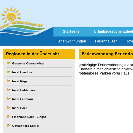
Startseite
Urlaubsgesuche aufge
Ferienwohnungen
Ferienhäuser
Hote
Regionen in der Übersicht
Ferienwohnung Feriendom
Gesamte Ostseeküste
großzügige Ferienwohnung die ke
Ebenerdig mit Schleisicht in verr
Insel Usedom
roblemloses Parken vorm Haus.
Insel Rügen
Insel Hiddensee
Insel Fehmarn
Insel Poel
Fischland Darß - Zingst
Ostseefjord Schlei