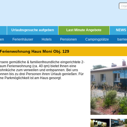
Urlaubsgesuche aufgeben
Last Minute Angebote
NEWS
gen
Ferienhäuser
Hotels
Pensionen
Campingplätze
barrie
Ferienwohnung Haus Moni Obj. 129
nsere gemütliche & familienfreundliche eingerichtete 2-
aum
Ferienwohnung (ca. 40 qm) bietet Ihnen eine
ohnküche zum
verweilen und entspannen. Bei uns
önnen bis zu drei Personen
ihren Urlaub genießen. Für
ine Parkmöglichkeit ist am Haus
gesorgt.