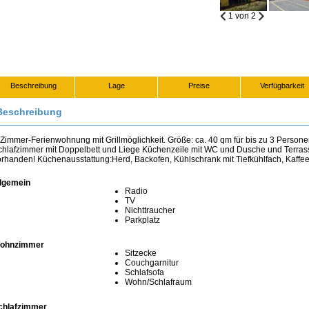
1
von
2
Beschreibung
Lage
Preise
Verfügbarkeit
Beschreibung
-Zimmer-Ferienwohnung mit Grillmöglichkeit.
Größe: ca. 40 qm für bis zu 3 Person
chlafzimmer mit Doppelbett
und Liege Küchenzeile mit WC und Dusche und Terras
orhanden!
Küchenausstattung:Herd, Backofen, Kühlschrank mit
Tiefkühlfach, Kaff
llgemein
Radio
TV
Nichttraucher
Parkplatz
ohnzimmer
Sitzecke
Couchgarnitur
Schlafsofa
Wohn/Schlafraum
chlafzimmer