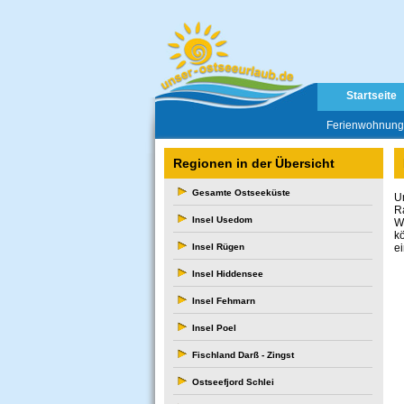
Startseite
Ferienwohnun
Regionen in der Übersicht
Gesamte Ostseeküste
U
R
Insel Usedom
W
k
Insel Rügen
e
Insel Hiddensee
Insel Fehmarn
Insel Poel
Fischland Darß - Zingst
Ostseefjord Schlei