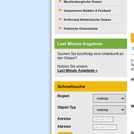
Mecklenburgische Ostsee
Vorpommern Bodden & Festland
Schleswig Holsteinische Ostsee
Polnische Ostseeküste
Last Minute Angebote
Suchen Sie kurzfristig eine Unterkunft an
der Ostsee?
2
S
Nutzen Sie unsere
v
Last Minute Angebote »
a
Schnellsuche
Region
W
Objekt-Typ
Anreise
Abreise
S