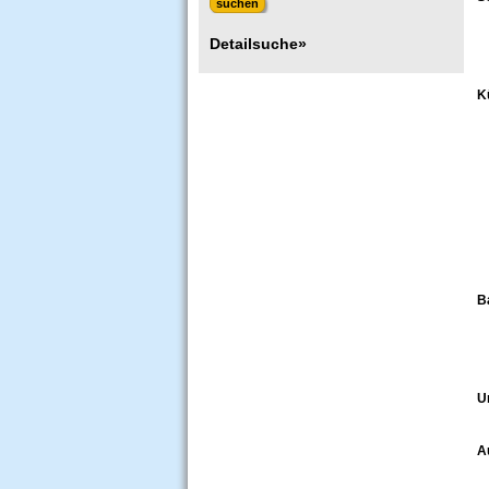
Detailsuche»
K
B
U
A