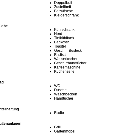
Doppelbett
Zustellbett
Bettwäsche
Kleiderschrank
üche
Kühlschrank
Herd
Tiefkühlfach
Backofen
Toaster
Geschirr Besteck
Esstisch
Wasserkocher
Geschirrhandtücher
Kaffeemaschine
Küchenzeile
ad
WC
Dusche
Waschbecken
Handtücher
nterhaltung
Radio
ußenanlagen
Grill
Gartenmöbel