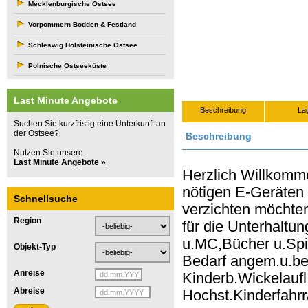
Mecklenburgische Ostsee
Vorpommern Bodden & Festland
Schleswig Holsteinische Ostsee
Polnische Ostseeküste
Last Minute Angebote
Beschreibung
La
Suchen Sie kurzfristig eine Unterkunft an
der Ostsee?
Beschreibung
Nutzen Sie unsere
Last Minute Angebote »
Herzlich Willkomm
nötigen E-Geräten a
Schnellsuche
verzichten möchte
Region
für die Unterhaltu
u.MC,Bücher u.Spie
Objekt-Typ
Bedarf angem.u.b
Anreise
Kinderb.Wickelaufl
Abreise
Hochst.Kinderfahrr