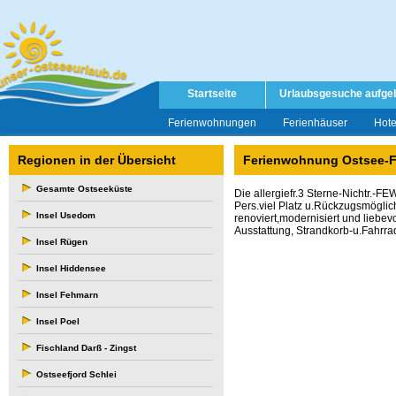
Startseite
Urlaubsgesuche aufge
Ferienwohnungen
Ferienhäuser
Hote
Regionen in der Übersicht
Ferienwohnung Ostsee-F
Gesamte Ostseeküste
Die allergiefr.3 Sterne-Nichtr.-F
Pers.viel Platz u.Rückzugsmöglic
Insel Usedom
renoviert,modernisiert und
liebevo
Ausstattung, Strandkorb-u.Fahrra
Insel Rügen
Insel Hiddensee
Insel Fehmarn
Insel Poel
Fischland Darß - Zingst
Ostseefjord Schlei