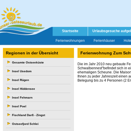
Startseite
Urlaubsgesuche aufge
Ferienwohnungen
Ferienhäuser
Hote
Regionen in der Übersicht
Ferienwohnung Zum Schw
Gesamte Ostseeküste
Die im Jahr 2010 neu gebaute F
Schwalbennest"befindet sich in 
Insel Usedom
ehemaligen
Scheune. Die Maison
Ihnen zu jeder
Jahreszeit einen 
Insel Rügen
Belegung bis zu 4
Personen (2 Er
Insel Hiddensee
Insel Fehmarn
Insel Poel
Fischland Darß - Zingst
Ostseefjord Schlei