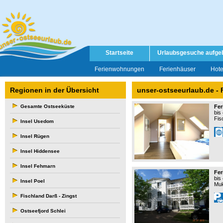
Startseite
Urlaubsgesuche aufge
Ferienwohnungen
Ferienhäuser
Hote
Regionen in der Übersicht
unser-ostseeurlaub.de -
Gesamte Ostseeküste
Fe
bis
Fis
Insel Usedom
Insel Rügen
Insel Hiddensee
Insel Fehmarn
Fer
bis
Insel Poel
Muk
Fischland Darß - Zingst
Ostseefjord Schlei