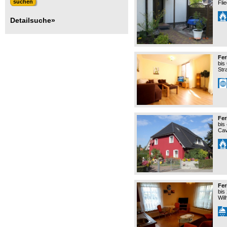
Fli
Detailsuche»
Fe
bis
Str
Fer
bis
Cav
Fer
bis
Wil