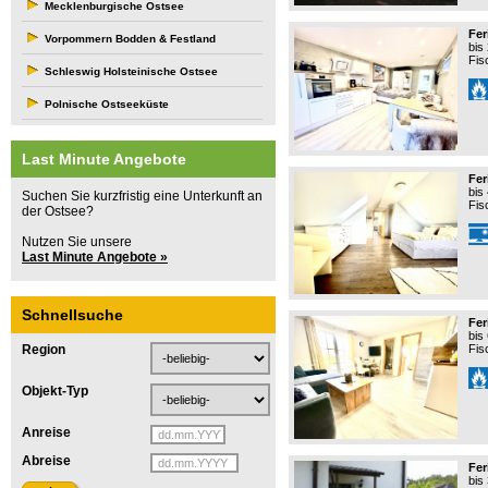
Mecklenburgische Ostsee
Fer
Vorpommern Bodden & Festland
bis
Fis
Schleswig Holsteinische Ostsee
Polnische Ostseeküste
Last Minute Angebote
Fe
bis
Suchen Sie kurzfristig eine Unterkunft an
Fis
der Ostsee?
Nutzen Sie unsere
Last Minute Angebote »
Schnellsuche
Fer
bis
Region
Fis
Objekt-Typ
Anreise
Abreise
Fer
bis