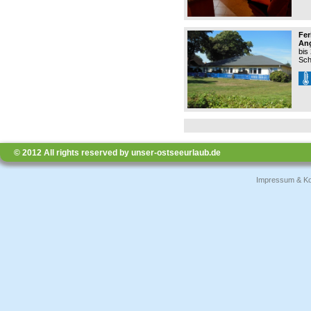
Fer
Ang
bis
Sch
© 2012 All rights reserved by unser-ostseeurlaub.de
Impressum & Ko